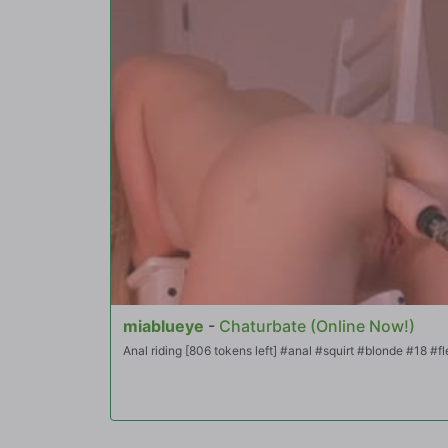
miablueye
-
Chaturbate (Online Now!)
Anal riding [806 tokens left] #anal #squirt #blonde #18 #fl