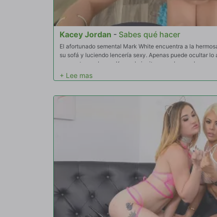
Kacey Jordan
-
Sabes qué hacer
El afortunado semental Mark White encuentra a la hermo
su sofá y luciendo lencería sexy. Apenas puede ocultar lo a
momento, por lo que Kacey lo invita a usarla para hacer re