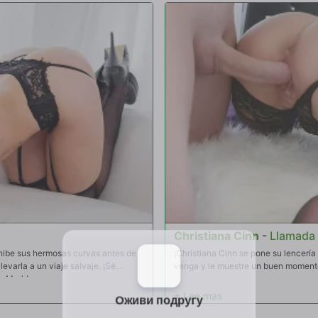
Christiana Cinn
-
Llamada 
ibe sus hermosas curvas antes de
¡Christiana Cinn se pone su lencería
evarla a un viaje salvaje. ¡Sé
venga y le muestre un buen momento
de Mark!