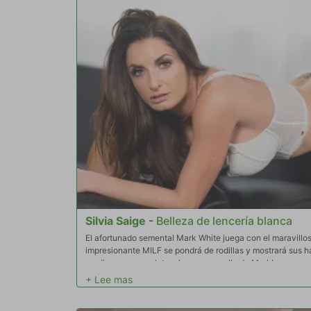
Silvia Saige
-
Belleza de lencería blanca
El afortunado semental Mark White juega con el maravillos
impresionante MILF se pondrá de rodillas y mostrará sus 
rendirse por completo a la enorme polla de Mark!