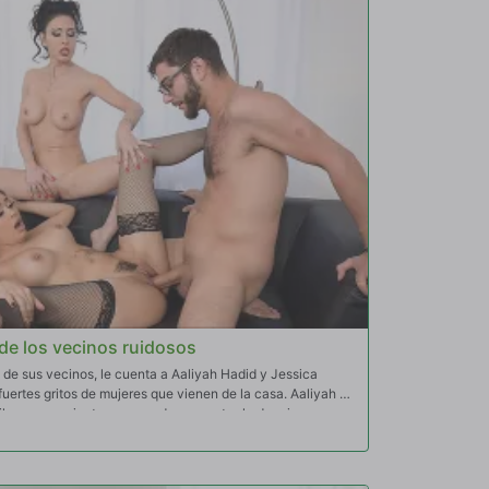
 de los vecinos ruidosos
de sus vecinos, le cuenta a Aaliyah Hadid y Jessica
rtes gritos de mujeres que vienen de la casa. Aaliyah y
filman porno juntas y proceden a mostrarle de primera
de esa deliciosa sesión de sexo, Logan definitivamente
 el ruido!