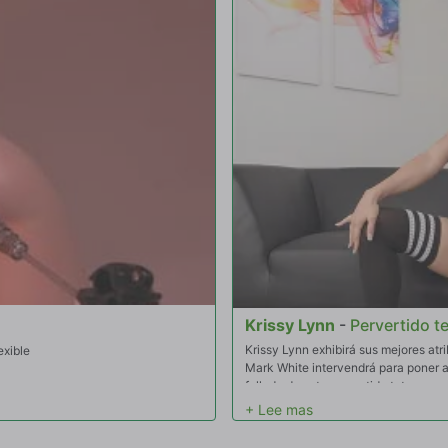
Krissy Lynn
-
Pervertido t
Krissy Lynn exhibirá sus mejores atr
exible
Mark White intervendrá para poner a
follada de este pervertido tetona y e