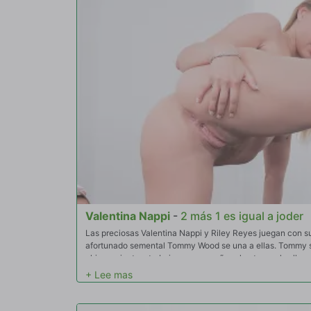
Valentina Nappi
-
2 más 1 es igual a joder
Las preciosas Valentina Nappi y Riley Reyes juegan con s
afortunado semental Tommy Wood se una a ellas. Tommy se
chicas mientras trabajan en sus coños, ¡hasta que los llena