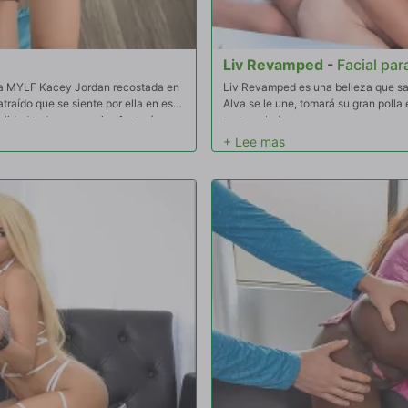
Liv Revamped
-
Facial par
sa MYLF Kacey Jordan recostada en
Liv Revamped es una belleza que s
traído que se siente por ella en ese
Alva se le une, tomará su gran polla
alidad todas sus sucias fantasías.
tanto anhela.