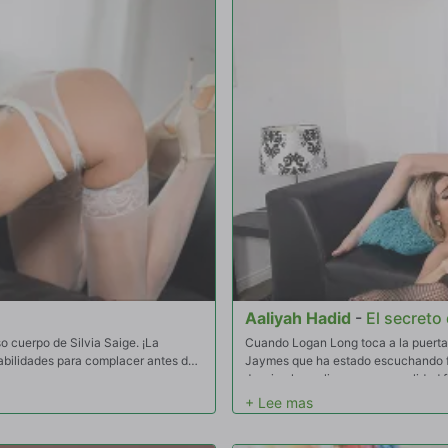
Aaliyah Hadid
-
El secreto
o cuerpo de Silvia Saige. ¡La
Cuando Logan Long toca a la puerta 
habilidades para complacer antes de
Jaymes que ha estado escuchando fue
Jessica le explican que en realidad 
mano lo que pueden hacer. ¡Después 
ya no está enojado con ellas por todo