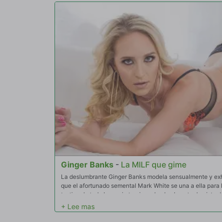
Ginger Banks
-
La MILF que gime
La deslumbrante Ginger Banks modela sensualmente y exh
que el afortunado semental Mark White se una a ella para ll
testigo de toda la magia traviesa desde el punto de vista 