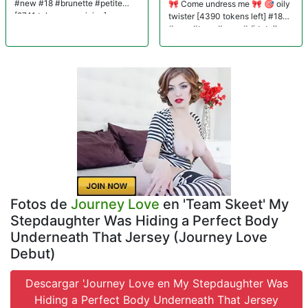
#new #18 #brunette #petite
🎀 Come undress me 🎀 🎯 oily
[2741 tokens remaining]
twister [4390 tokens left] #18
#new #teen #sexy #dirtytalk
Fotos de
Journey Love
en 'Team Skeet' My
Stepdaughter Was Hiding a Perfect Body
Underneath That Jersey (Journey Love
Debut)
Descargar 'Journey Love en My Stepdaughter Was
Hiding a Perfect Body Underneath That Jersey