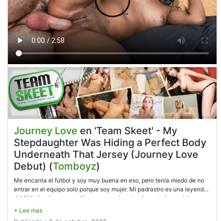
Journey Love
en 'Team Skeet' - My
Stepdaughter Was Hiding a Perfect Body
Underneath That Jersey (Journey Love
Debut) (
Tomboyz
)
Me encanta el fútbol y soy muy buena en eso, pero tenía miedo de no
entrar en el equipo solo porque soy mujer. Mi padrastro es una leyenda
del fútbol, así que me colé en su armario y tomé prestado su viejo
equipo de fútbol, pensando que vestirme como un hombre aumentaría
mis posibilidades. Se acercó a mí mientras frotaba el suspensorio,