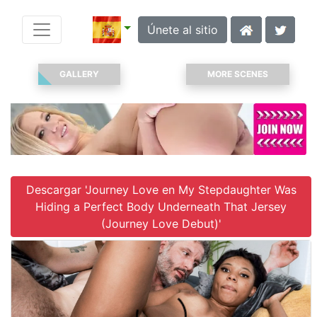
Únete al sitio
GALLERY
MORE SCENES
Descargar 'Journey Love en My Stepdaughter Was
Hiding a Perfect Body Underneath That Jersey
(Journey Love Debut)'