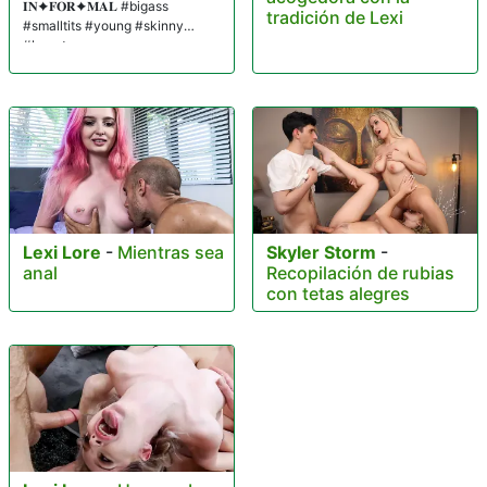
𝐈𝐍✦𝐅𝐎𝐑✦𝐌𝐀𝐋 #bigass
tradición de Lexi
#smalltits #young #skinny
#beauty
Lexi Lore
-
Mientras sea
Skyler Storm
-
anal
Recopilación de rubias
con tetas alegres