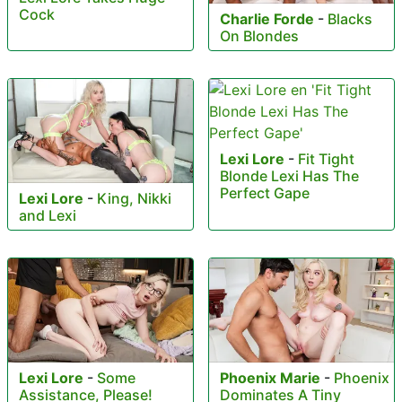
Cock
Charlie Forde
-
Blacks
On Blondes
Lexi Lore
-
Fit Tight
Blonde Lexi Has The
Perfect Gape
Lexi Lore
-
King, Nikki
and Lexi
Lexi Lore
-
Some
Phoenix Marie
-
Phoenix
Assistance, Please!
Dominates A Tiny