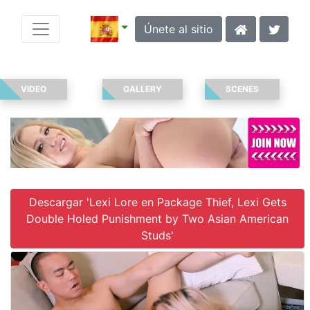
Únete al sitio
VIDEO
GALLERY
SCENES
Descargar 'Lexi Lore en Package Thief, Lexi Gets
Double Holed Punishment by Two Asian American
Studs'