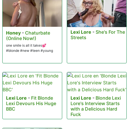
Lexi Lore
-
She's For The
Honey
-
Chaturbate
Streets
(Online Now!)
one smile is all it takes💕
#blonde #new #teen #young
Lexi Lore
-
Fit Blonde
Lexi Lore
-
Blonde Lexi
Lexi Devours His Huge
Lore's Interview Starts
BBC
with a Delicious Hard
Fuck