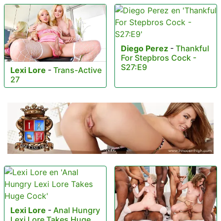
Diego Perez
-
Thankful
For Stepbros Cock -
S27:E9
Lexi Lore
-
Trans-Active
27
Lexi Lore
-
Anal Hungry
Lexi Lore Takes Huge