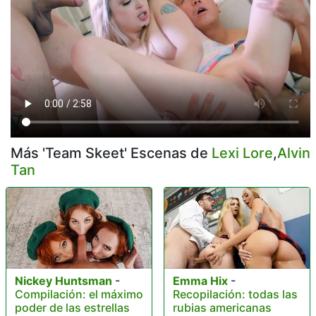
Más 'Team Skeet' Escenas de
Lexi Lore
,
Alvin
Tan
Nickey Huntsman
-
Emma Hix
-
Compilación: el máximo
Recopilación: todas las
poder de las estrellas
rubias americanas