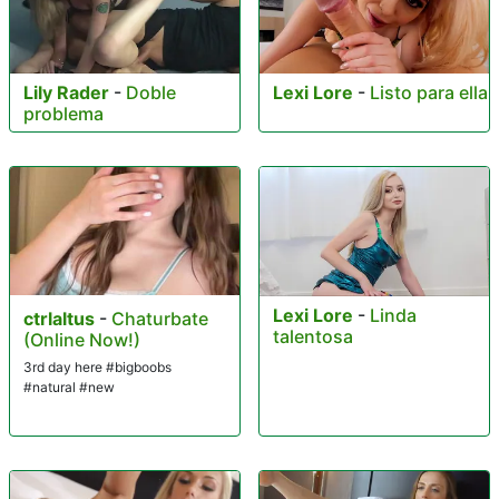
Lily Rader
-
Doble
Lexi Lore
-
Listo para ella
problema
Lexi Lore
-
Linda
ctrlaltus
-
Chaturbate
talentosa
(Online Now!)
3rd day here #bigboobs
#natural #new