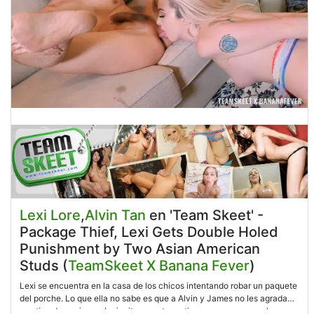
Lexi Lore
,
Alvin Tan
en 'Team Skeet' -
Package Thief, Lexi Gets Double Holed
Punishment by Two Asian American
Studs (
TeamSkeet X Banana Fever
)
Lexi se encuentra en la casa de los chicos intentando robar un paquete
del porche. Lo que ella no sabe es que a Alvin y James no les agrada
ese tipo de acciones. La invitan a entrar y tiene que compensarlo