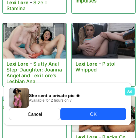
Impulses
Lexi Lore
-
Size =
Stamina
Lexi Lore
-
Slutty Anal
Lexi Lore
-
Pistol
Step-Daughter: Joanna
Whipped
Angel and Lexi Lore's
Lesbian Anal
Lexi Lore
-
gets dp and
gangbanged
Lexi Lore
-
Blacks On