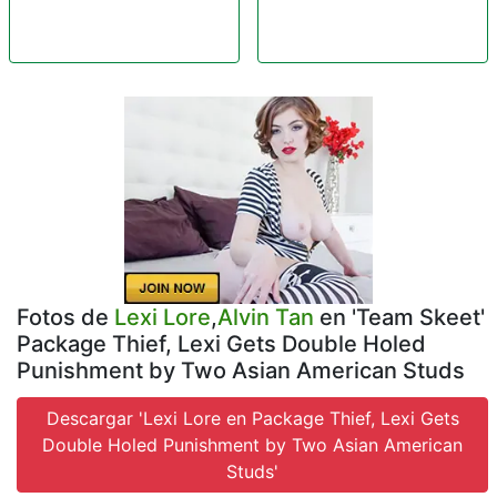
Fotos de
Lexi Lore
,
Alvin Tan
en 'Team Skeet'
Package Thief, Lexi Gets Double Holed
Punishment by Two Asian American Studs
Descargar 'Lexi Lore en Package Thief, Lexi Gets
Double Holed Punishment by Two Asian American
Studs'