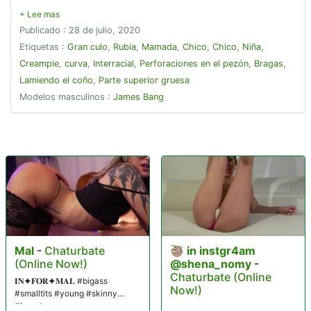
recibiendo una paliza doble.
Publicado : 28 de julio, 2020
Etiquetas :
Gran culo
,
Rubia
,
Mamada
,
Chico
,
Chico
,
Niña
,
Creampie
,
curva
,
Interracial
,
Perforaciones en el pezón
,
Bragas
,
Lamiendo el coño
,
Parte superior gruesa
Modelos masculinos :
James Bang
Mal
-
Chaturbate
🦥 in instgr4am
(Online Now!)
@shena_nomy
-
Chaturbate (Online
𝐈𝐍✦𝐅𝐎𝐑✦𝐌𝐀𝐋 #bigass
Now!)
#smalltits #young #skinny
#beauty