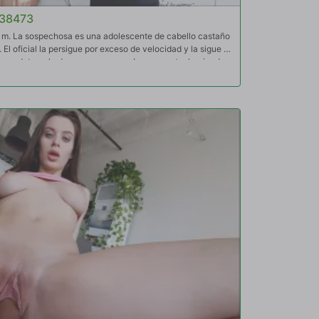
738473
p. m. La sospechosa es una adolescente de cabello castaño
El oficial la persigue por exceso de velocidad y la sigue a
o para detenerla de manera segura. La encuentra haciendo
nto cercano y procede a procesarla. La sospechosa
ativa. Entra al auto de policía y le pide al oficial que la
 deje bajar con una advertencia. Se recopilarán imágenes
ste caso. El resto de este caso es clasificado.