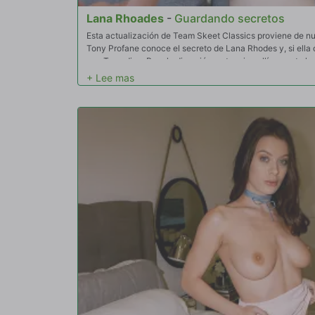
Lana Rhoades
-
Guardando secretos
Esta actualización de Team Skeet Classics proviene de nu
Tony Profane conoce el secreto de Lana Rhodes y, si ella 
que Tony diga. Pero la diversión no termina allí y pronto 
Tony tiene la ventaja y sigue usando su influencia para ob