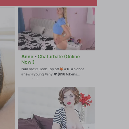
Anne
-
Chaturbate (Online
Now!)
I'am back! Goal: Top off🦊 #18 #blonde
#new #young #shy ❤ [898 tokens
remaining]