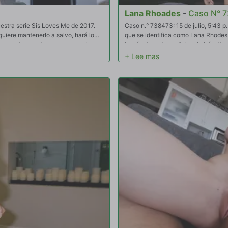
Lana Rhoades
-
Caso N° 
estra serie Sis Loves Me de 2017.
Caso n.° 738473: 15 de julio, 5:43 
quiere mantenerlo a salvo, hará lo
que se identifica como Lana Rhodes. 
los secretos comienzan a acumularse.
través de varias señales de tránsit
tener favores sexuales.
sus necesidades en un estacionamie
muestra una actitud amistosa y cooper
acompañe, persuadiéndolo de que la
de la cámara corporal para analizar e