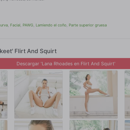
curva
,
Facial
,
PAWG
,
Lamiendo el coño
,
Parte superior gruesa
eet' Flirt And Squirt
Descargar 'Lana Rhoades en Flirt And Squirt'