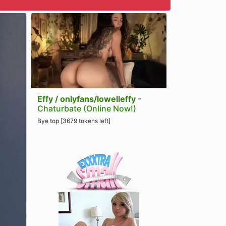
Effy / onlyfans/lowelleffy
-
Chaturbate (Online Now!)
Bye top [3679 tokens left]