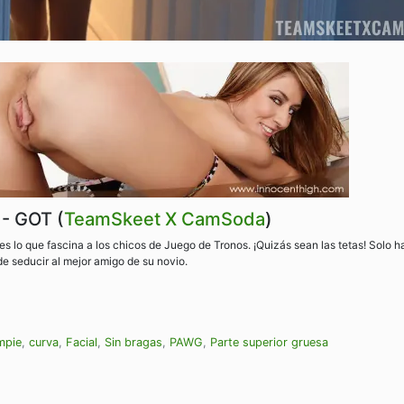
 - GOT (
TeamSkeet X CamSoda
)
s lo que fascina a los chicos de Juego de Tronos. ¡Quizás sean las tetas! Solo 
de seducir al mejor amigo de su novio.
mpie
,
curva
,
Facial
,
Sin bragas
,
PAWG
,
Parte superior gruesa