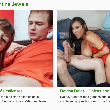
ntina Jewels
más calientes
Davina Davis
-
Chicas con
 faciales más calientes de la
¡No hay traseros más grandes que los 
i Blu, Ozzy Sparx, Valentina Jewels
con traseros grandes como Luna Sta
mientras rebotan lo que su mamá les