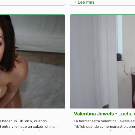
Valentina Jewels
-
Lucha 
ra hacer un TikTok y, cuando
La hermanastra Valentina Jewels est
 entra y le hace un calzón chino,
TikTok cuando su hermanastro Johnn
na que se convierte en algunas
por toda la casa, terminan teniendo