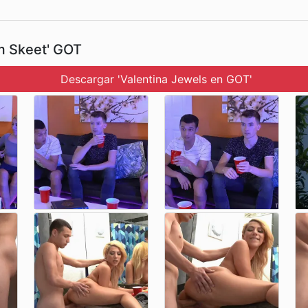
m Skeet' GOT
Descargar 'Valentina Jewels en GOT'