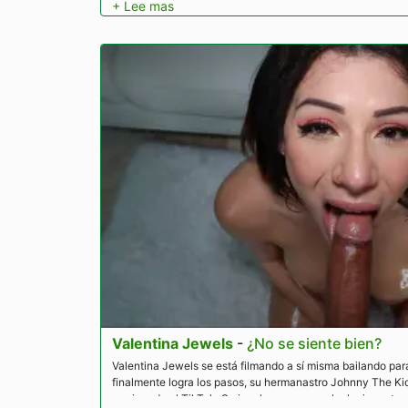
Valentina Jewels
-
¿No se siente bien?
Valentina Jewels se está filmando a sí misma bailando pa
finalmente logra los pasos, su hermanastro Johnny The Kid
arruinando el TikTok. Se involucran en una lucha jugueto